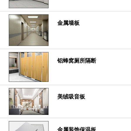
金属墙板
铝蜂窝厕所隔断
美绒吸音板
金属装饰保温板