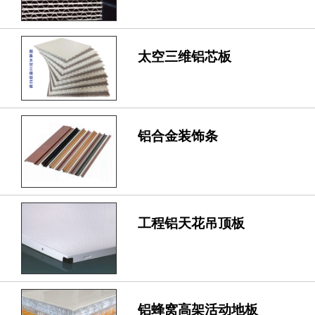
太空三维铝芯板
铝合金装饰条
工程铝天花吊顶板
铝蜂窝高架活动地板